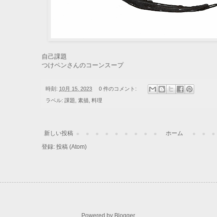
自己課題
つけペンさんのコーンスープ
時刻:
10月 15, 2023
0 件のコメント:
ラベル:
課題
,
素描
,
料理
新しい投稿
ホーム
登録:
投稿 (Atom)
Powered by
Blogger
.